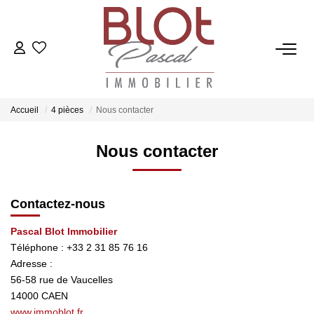
ACCUEIL
ACHETER
Accueil
4 pièces
Nous contacter
Nous contacter
ESTIMER
VENDRE
Contactez-nous
Pascal Blot Immobilier
NOTRE AGENCE
Téléphone :
+33 2 31 85 76 16
Adresse :
Qui Sommes-Nous
56-58 rue de Vaucelles
Notre Équipe
14000
CAEN
www.immoblot.fr
Nos Actualités