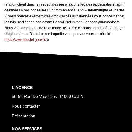
relation client dans le respect des prescriptions légales applicables et sont
destinées à nos conseillers Conformément à la loi « informatique et libertés
», vous pouvez exercer votre droit d'accès aux données vous concernant et
les faire rectifier en contactant Pascal Blot Immobilier caen@immoblot.fr.
Nous vous informons de l'existence de la liste d'opposition au démarchage
téléphonique « Bloctel », sur laquelle vous pouvez vous inscrire ici :
https://www.bloctel.gouv.fr/
»
L'AGENCE
56-58 Rue De Vaucelles, 14000 CAEN
Nous contacter
Présentation
NOS SERVICES