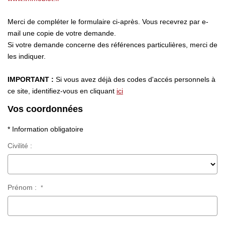
Nos Actualités
Nos Avis
Merci de compléter le formulaire ci-après. Vous recevrez par e-
mail une copie de votre demande.
Si votre demande concerne des références particulières, merci de
OUTILS DE CALCUL
les indiquer.
IMPORTANT :
Si vous avez déjà des codes d'accés personnels à
Montant Des Frais De Notaire
ce site, identifiez-vous en cliquant
ici
Montant Des Mensualités
Vos coordonnées
* Information obligatoire
CONTACT
Civilité :
Prénom :
*