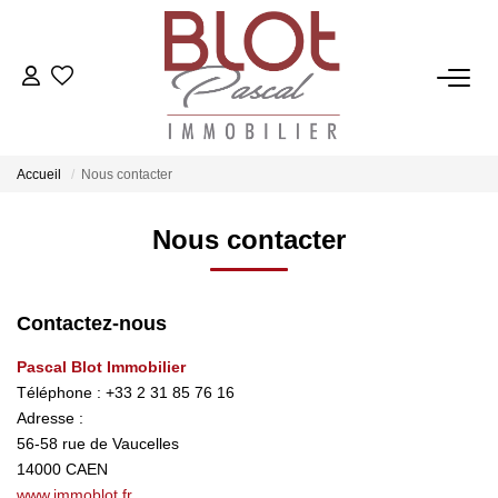
ACCUEIL
ACHETER
Accueil
Nous contacter
Nous contacter
ESTIMER
VENDRE
Contactez-nous
Pascal Blot Immobilier
NOTRE AGENCE
Téléphone :
+33 2 31 85 76 16
Adresse :
Qui Sommes-Nous
56-58 rue de Vaucelles
Notre Équipe
14000
CAEN
www.immoblot.fr