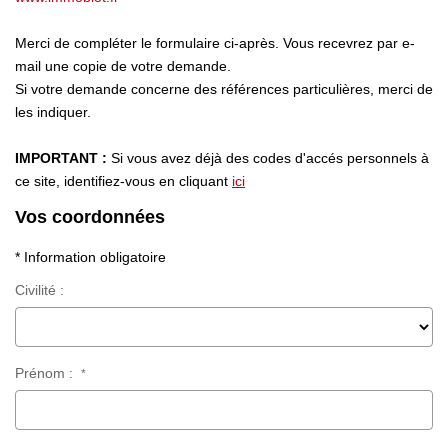
Nos Actualités
Nos Avis
Merci de compléter le formulaire ci-après. Vous recevrez par e-
mail une copie de votre demande.
Si votre demande concerne des références particulières, merci de
OUTILS DE CALCUL
les indiquer.
IMPORTANT :
Si vous avez déjà des codes d'accés personnels à
Montant Des Frais De Notaire
ce site, identifiez-vous en cliquant
ici
Montant Des Mensualités
Vos coordonnées
* Information obligatoire
CONTACT
Civilité :
Prénom :
*