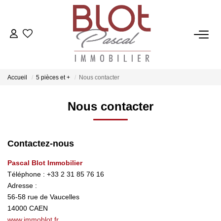
ACCUEIL
ACHETER
Accueil
5 pièces et +
Nous contacter
Nous contacter
ESTIMER
VENDRE
Contactez-nous
Pascal Blot Immobilier
NOTRE AGENCE
Téléphone :
+33 2 31 85 76 16
Adresse :
Qui Sommes-Nous
56-58 rue de Vaucelles
Notre Équipe
14000
CAEN
www.immoblot.fr