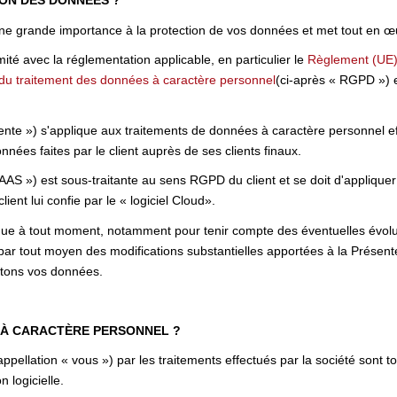
ION DES DONNÉES ?
 une grande importance à la protection de vos données et met tout en œ
ité avec la réglementation applicable, en particulier le
Règlement (UE) 
d du traitement des données à caractère personnel
(ci-après « RGPD ») e
nte ») s'applique aux traitements de données à caractère personnel effe
nnées faites par le client auprès de ses clients finaux.
SAAS ») est sous-traitante au sens RGPD du client et se doit d'appliquer
client lui confie par le « logiciel Cloud».
ique à tout moment, notamment pour tenir compte des éventuelles évoluti
par tout moyen des modifications substantielles apportées à la Présen
aitons vos données.
 À CARACTÈRE PERSONNEL ?
pellation « vous ») par les traitements effectués par la société sont 
n logicielle.