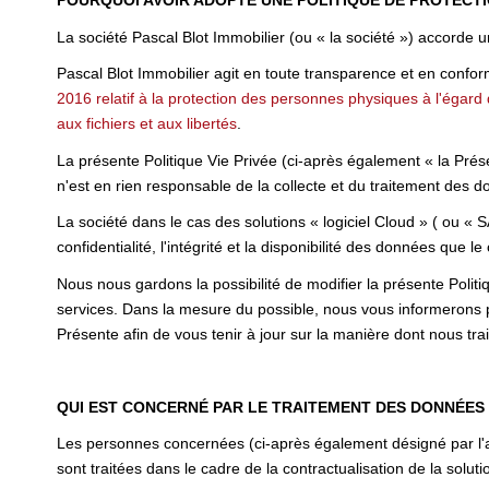
POURQUOI AVOIR ADOPTÉ UNE POLITIQUE DE PROTECT
La société Pascal Blot Immobilier (ou « la société ») accorde
Pascal Blot Immobilier agit en toute transparence et en conform
2016 relatif à la protection des personnes physiques à l'égar
aux fichiers et aux libertés
.
La présente Politique Vie Privée (ci-après également « la Prése
n'est en rien responsable de la collecte et du traitement des do
La société dans le cas des solutions « logiciel Cloud » ( ou « 
confidentialité, l'intégrité et la disponibilité des données que le 
Nous nous gardons la possibilité de modifier la présente Polit
services. Dans la mesure du possible, nous vous informerons 
Présente afin de vous tenir à jour sur la manière dont nous tr
QUI EST CONCERNÉ PAR LE TRAITEMENT DES DONNÉES
Les personnes concernées (ci-après également désigné par l'ap
sont traitées dans le cadre de la contractualisation de la solutio