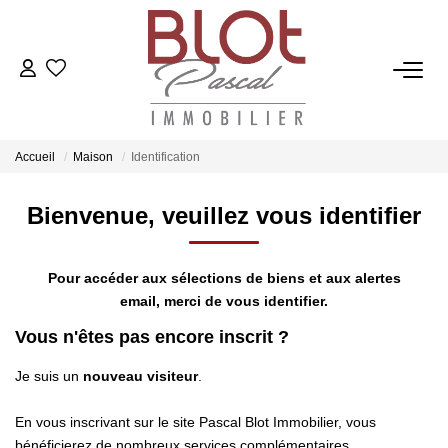
ACCUEIL
ACHETER
Accueil
Maison
Identification
Bienvenue, veuillez vous identifier
ESTIMER
Pour accéder aux sélections de biens et aux alertes
VENDRE
email, merci de vous identifier.
Vous n'êtes pas encore inscrit ?
NOTRE AGENCE
Je suis un
nouveau visiteur
.
Qui Sommes-Nous
Notre Équipe
En vous inscrivant sur le site Pascal Blot Immobilier, vous
bénéficierez de nombreux services complémentaires.