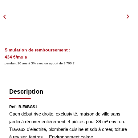
Nos Actualités
Nos Avis
OUTILS DE CALCUL
Montant Des Frais De Notaire
Simulation de remboursement :
434 €/mois
Montant Des Mensualités
pendant 20 ans à 3% avec un apport de 8 700 €
CONTACT
Description
Réf : B-E0BGS1
Caen début rive droite, exclusivité, maison de ville sans
jardin à rénover entièrement. 4 pièces pour 89 m² environ.
Travaux d'electrité, plomberie cuisine et sdb à creer, toiture
à reviser, fentres ... Environnement calme.