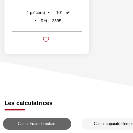
101
m²
4
pièce(s)
Réf :
2395
Les calculatrices
Calcul Frais de notaire
Calcul capacité d'empr