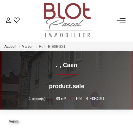
ACCUEIL
ACHETER
Accueil
Maison
Ref. : B-E0BGS1
.
,
Caen
ESTIMER
VENDRE
product.sale
4
pièce(s)
•
89
m²
•
Réf : B-E0BGS1
NOTRE AGENCE
Qui Sommes-Nous
Vendu
Notre Équipe