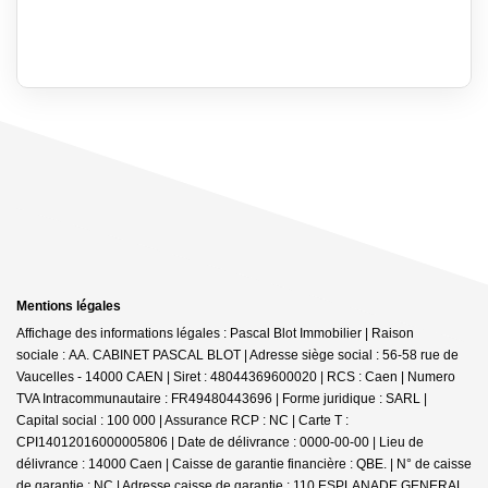
Mentions légales
Affichage des informations légales : Pascal Blot Immobilier | Raison
sociale : AA. CABINET PASCAL BLOT | Adresse siège social : 56-58 rue de
Vaucelles - 14000 CAEN | Siret : 48044369600020 | RCS : Caen | Numero
TVA Intracommunautaire : FR49480443696 | Forme juridique : SARL |
Capital social : 100 000 | Assurance RCP : NC |
Carte T :
CPI14012016000005806 | Date de délivrance : 0000-00-00 | Lieu de
délivrance : 14000 Caen | Caisse de garantie financière : QBE. | N° de caisse
de garantie : NC | Adresse caisse de garantie : 110 ESPLANADE GENERAL