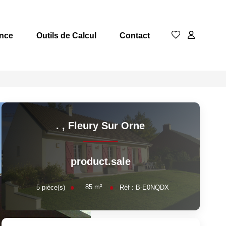
nce
Outils de Calcul
Contact
.
,
Fleury Sur Orne
product.sale
85
m²
5
pièce(s)
Réf :
B-E0NQDX