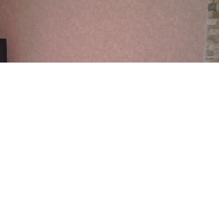
rochable - 5 pièces - cuisine aménagée et équipée - living
 - salle de bains. Ensemble sur sous-complet aménagé - pièce,
en dépendance - terrain clos de 600m² - proximité immédiate
Partager
Calculer mon budget