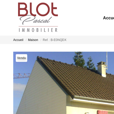
Accue
Accueil
Maison
Ref. : B-E0NQDX
Vendu