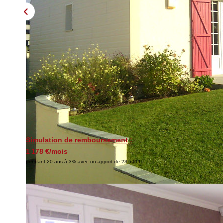
Simulation de remboursement :
1 178 €/mois
pendant 20 ans à 3% avec un apport de 23 600 €
Description
Réf : B-E0NQDX