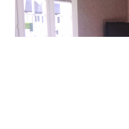
CAEN - Maison de plain-pied entièrement rénovée - Etat irrép
double donnant sur 25m² de terrasse plein sud - 3 chambres
rangement, cave, garage, etc. - autre garage (camping-car) 
Ecoles, commerces et transports.
Diagnostics énergétiques
Imprimer