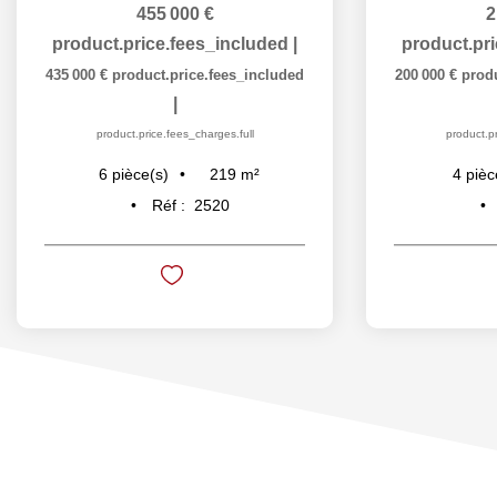
455 000 €
2
product.price.fees_included
|
product.pr
435 000 €
product.price.fees_included
200 000 €
prod
|
product.price.fees_charges.full
product.pr
219
m²
6
pièce(s)
4
pièc
Réf :
2520