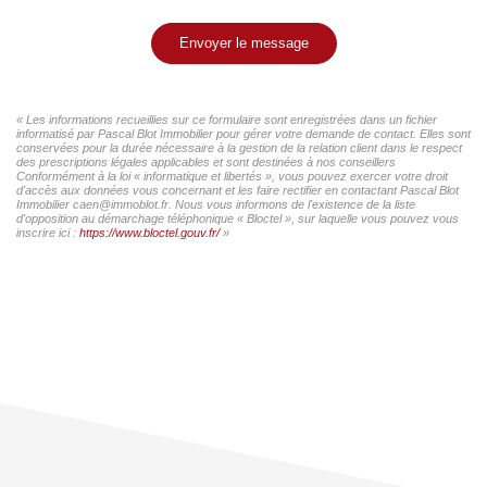
Envoyer le message
« Les informations recueillies sur ce formulaire sont enregistrées dans un fichier
informatisé par Pascal Blot Immobilier pour gérer votre demande de contact. Elles sont
conservées pour la durée nécessaire à la gestion de la relation client dans le respect
des prescriptions légales applicables et sont destinées à nos conseillers
Conformément à la loi « informatique et libertés », vous pouvez exercer votre droit
d'accès aux données vous concernant et les faire rectifier en contactant Pascal Blot
Immobilier caen@immoblot.fr. Nous vous informons de l'existence de la liste
d'opposition au démarchage téléphonique « Bloctel », sur laquelle vous pouvez vous
inscrire ici :
https://www.bloctel.gouv.fr/
»