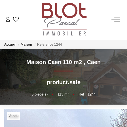
ACCUEIL
ACHETER
Accueil
Maison
Référence 1244
Maison Caen 110 m2
,
Caen
ESTIMER
VENDRE
product.sale
5
pièce(s)
•
113
m²
•
Réf : 1244
NOTRE AGENCE
Qui Sommes-Nous
Vendu
Notre Équipe
Nos Actualités