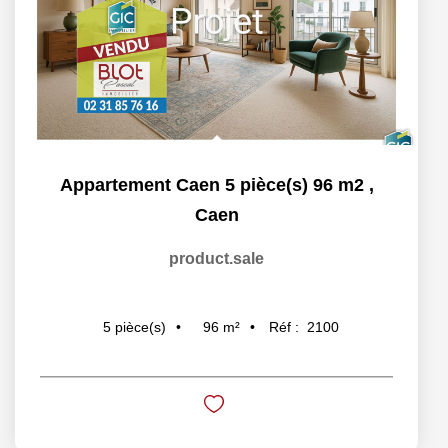
Appartement Caen 5 pièce(s) 96 m2
,
Caen
product.sale
96
m²
Réf :
2100
5
pièce(s)