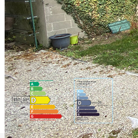
aménagée, chambre avec salle d'eau, WC. Au 2 ème
grande pièce avec dressing pouvant accueillir 2 chambres,
salle de bains et wc.
**
Honoraires à la charge du vendeur
Nos honoraires
Nous contacter
Diagnostics énergétiques