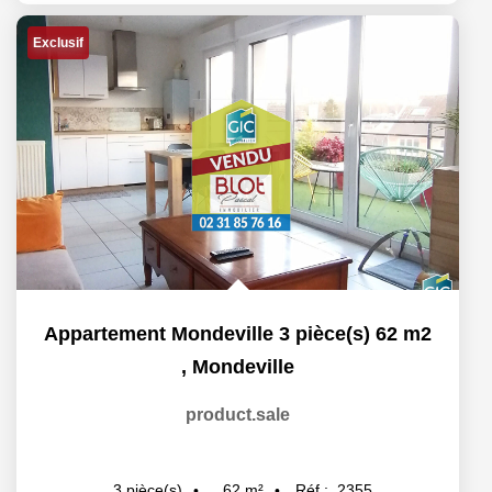
Exclusif
Appartement Mondeville 3 pièce(s) 62 m2
,
Mondeville
product.sale
62
m²
Réf :
2355
3
pièce(s)