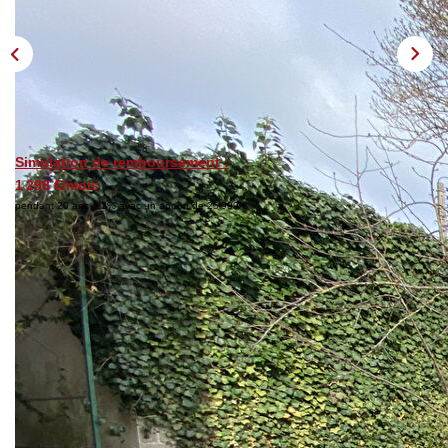
Nos Avis
OUTILS DE CALCUL
Montant Des Frais De Notaire
Simulation de remboursement :
Montant Des Mensualités
1 298 €/mois
pendant 20 ans à 3% avec un apport de 25 999 €
CONTACT
Description
Réf : 1244
En exclusivité, Rive droite proche transports en commun et
commerces. Maison avec au RDC entrée, pièce avec
verrière donnant sur jardin, chaufferie, garage. Au 1 er
Salon salle à manger donnant sur cuisine ouverte