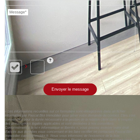
Message*
Envoyer le message
« Les informations recueillies sur ce formulaire sont enregistrées dans un fichier
informatisé par Pascal Blot Immobilier pour gérer votre demande de contact. Elles sont
conservées pour la durée nécessaire à la gestion de la relation client dans le respect
des prescriptions légales applicables et sont destinées à nos conseillers
Conformément à la loi « informatique et libertés », vous pouvez exercer votre droit
d'accès aux données vous concernant et les faire rectifier en contactant Pascal Blot
Immobilier caen@immoblot.fr. Nous vous informons de l'existence de la liste
d'opposition au démarchage téléphonique « Bloctel », sur laquelle vous pouvez vous