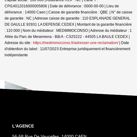
Capital social : 100 000 | Assurance RCP : NC |
Carte T :
CPI14012016000005806 | Date de délivrance : 0000-00-00 | Lieu de
délivrance : 14000 Caen | Caisse de garantie financière : QBE. | N° de caisse
de garantie : NC | Adresse caisse de garantie : 110 ESPLANADE GENERAL
DE GAULLE 92931 LA DEFENSE CEDEX | Montant de la garantie financière
: 110 000 | Nom du médiateur : MEDIMMOCONSO | Adresse du médiateur : 1
Allée du Parc de Mesemena - Bât A - CS25222 - 44505 LA BAULE CEDEX |
Adresse du site :
https://medimmoconso.fr/adresser-une-reclamation/
| Date
d'obtention du label : 11/07/2023
Entreprise juridiquement et financièrement
indépendante
L'AGENCE
56-58 Rue De Vaucelles, 14000 CAEN