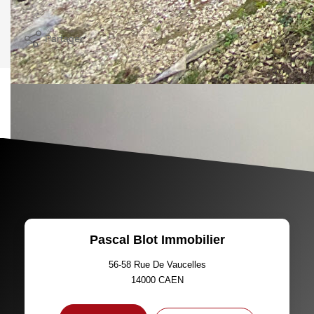
Imprimer
Partager
Calculer mon budget
Ce bien est soumis à un diagnostic ERP (État
des Risques et Pollutions). Pour en savoir plus,
rendez-vous sur
https://www.georisques.gouv.fr/
Pascal Blot Immobilier
56-58 Rue De Vaucelles
14000
CAEN