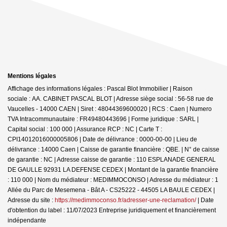
Mentions légales
Affichage des informations légales : Pascal Blot Immobilier | Raison
sociale : AA. CABINET PASCAL BLOT | Adresse siège social : 56-58 rue de
Vaucelles - 14000 CAEN | Siret : 48044369600020 | RCS : Caen | Numero
TVA Intracommunautaire : FR49480443696 | Forme juridique : SARL |
Capital social : 100 000 | Assurance RCP : NC |
Carte T :
CPI14012016000005806 | Date de délivrance : 0000-00-00 | Lieu de
délivrance : 14000 Caen | Caisse de garantie financière : QBE. | N° de caisse
de garantie : NC | Adresse caisse de garantie : 110 ESPLANADE GENERAL
DE GAULLE 92931 LA DEFENSE CEDEX | Montant de la garantie financière
: 110 000 | Nom du médiateur : MEDIMMOCONSO | Adresse du médiateur : 1
Allée du Parc de Mesemena - Bât A - CS25222 - 44505 LA BAULE CEDEX |
Adresse du site :
https://medimmoconso.fr/adresser-une-reclamation/
| Date
d'obtention du label : 11/07/2023
Entreprise juridiquement et financièrement
indépendante