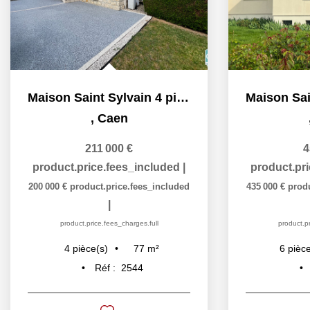
Maison Saint Sylvain 4 pièce(s) 78 m2
,
Caen
211 000 €
4
product.price.fees_included
|
product.pr
200 000 €
product.price.fees_included
435 000 €
prod
|
product.price.fees_charges.full
product.pr
77
m²
4
pièce(s)
6
pièce
Réf :
2544