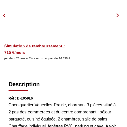
Nos Actualités
Nos Avis
OUTILS DE CALCUL
Montant Des Frais De Notaire
Simulation de remboursement :
715 €/mois
Montant Des Mensualités
pendant 20 ans à 3% avec un apport de 14 330 €
CONTACT
Description
Réf : B-E059L6
Caen quartier Vaucelles-Prairie, charmant 3 pièces situé à
2 pas des commerces et du centre comprenant : séjour
parqueté, cuisiné équipée, 2 chambres, salle de bains.
Chauffage individuel, fenêtres PVC, parking et cave. A voir