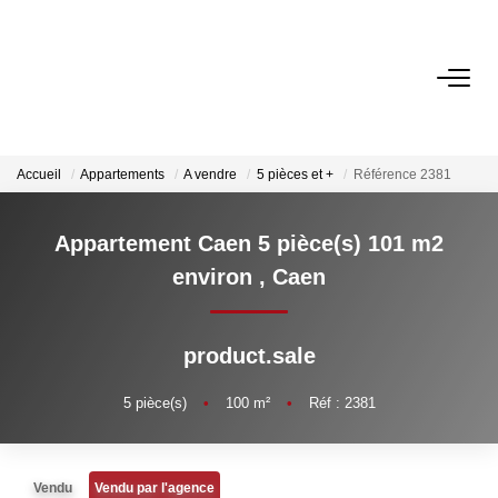
ACCUEIL
ACHETER
Accueil
Appartements
A vendre
5 pièces et +
Référence 2381
Appartement Caen 5 pièce(s) 101 m2
ESTIMER
environ
,
Caen
VENDRE
product.sale
NOTRE AGENCE
5
pièce(s)
•
100
m²
•
Réf : 2381
Qui Sommes-Nous
Notre Équipe
Vendu
Vendu par l'agence
Nos Actualités