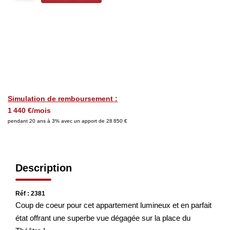
Nos Avis
OUTILS DE CALCUL
Montant Des Frais De Notaire
Montant Des Mensualités
Simulation de remboursement :
1 440 €/mois
pendant 20 ans à 3% avec un apport de 28 850 €
CONTACT
Description
Réf : 2381
Coup de coeur pour cet appartement lumineux et en parfait
état offrant une superbe vue dégagée sur la place du