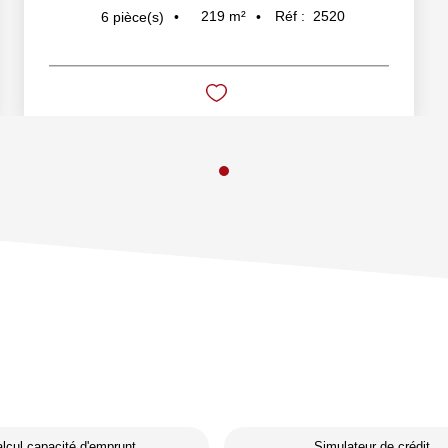
219
m²
Réf :
2520
6
pièce(s)
lcul capacité d'emprunt
Simulateur de crédit