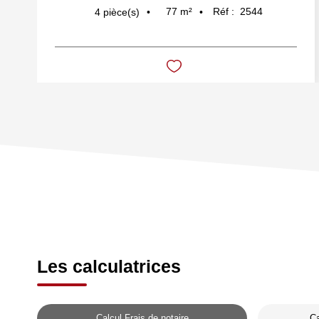
77
m²
Réf :
2544
4
pièce(s)
Les calculatrices
Calcul Frais de notaire
Ca