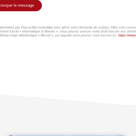
nvoyer le message
informatisé par Pascal Blot Immobilier pour gérer votre demande de contact. Elles sont conser
ment à la loi « informatique et libertés », vous pouvez exercer votre droit d'accès aux donnée
démarchage téléphonique « Bloctel », sur laquelle vous pouvez vous inscrire ici :
https://www.