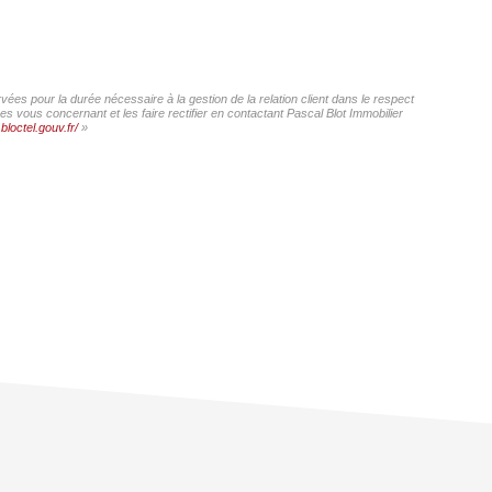
vées pour la durée nécessaire à la gestion de la relation client dans le respect
s vous concernant et les faire rectifier en contactant Pascal Blot Immobilier
bloctel.gouv.fr/
»