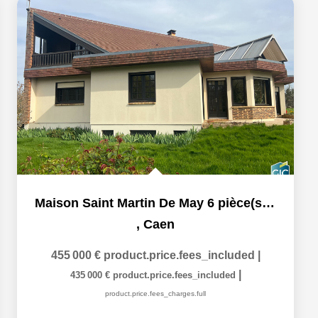
Maison Saint Martin De May 6 pièce(s) 219 m2
,
Caen
455 000 €
product.price.fees_included
|
|
435 000 €
product.price.fees_included
product.price.fees_charges.full