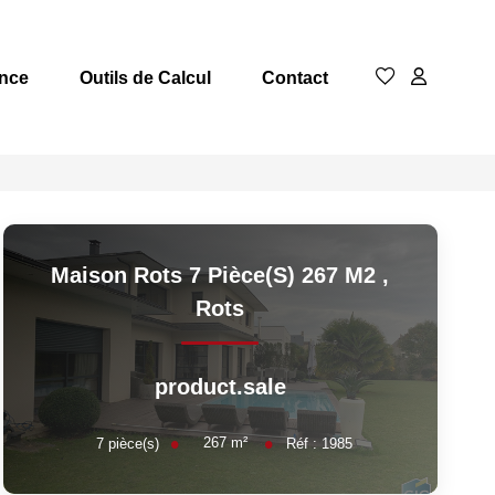
nce
Outils de Calcul
Contact
Maison Rots 7 Pièce(s) 267 M2
,
Rots
product.sale
267
m²
7
pièce(s)
Réf :
1985