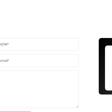
NOM*
email*