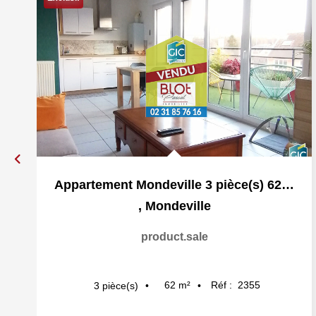
Appartement Mondeville 3 pièce(s) 62 m2
,
Mondeville
product.sale
62
m²
Réf :
2355
3
pièce(s)