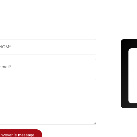
NOM*
email*
nvoyer le message