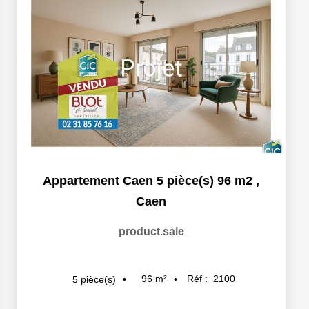
Appartement Caen 5 pièce(s) 96 m2
,
Caen
product.sale
96
m²
Réf :
2100
5
pièce(s)