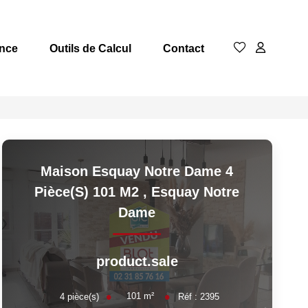
nce
Outils de Calcul
Contact
Maison Esquay Notre Dame 4
Pièce(s) 101 M2
,
Esquay Notre
Dame
product.sale
101
m²
4
pièce(s)
Réf :
2395