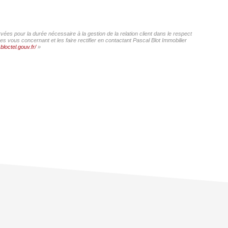
vées pour la durée nécessaire à la gestion de la relation client dans le respect
s vous concernant et les faire rectifier en contactant Pascal Blot Immobilier
bloctel.gouv.fr/
»