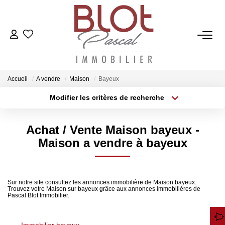
ACCUEIL
ACHETER
Accueil
A vendre
Maison
Bayeux
Modifier les critères de recherche
ESTIMER
Localisation
Type de bien
Surface min
Budget max
Achat / Vente Maison bayeux -
VENDRE
Maison a vendre à bayeux
Plus de critères
Créer une alerte
NOTRE AGENCE
Sur notre site consultez les annonces immobilière de Maison bayeux.
Trouvez votre Maison sur bayeux grâce aux annonces immobilières de
Qui Sommes-Nous
Pascal Blot Immobilier.
Notre Équipe
Nos Actualités