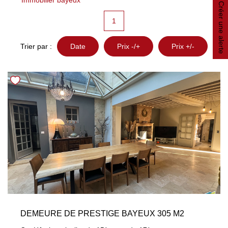
Immobilier bayeux
Créer une alerte
Nos Avis
1
Trier par :
Date
Prix -/+
Prix +/-
OUTILS DE CALCUL
Montant Des Frais De Notaire
Montant Des Mensualités
CONTACT
DEMEURE DE PRESTIGE BAYEUX 305 M2