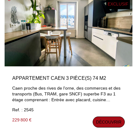
EXCLUSIF
APPARTEMENT CAEN 3 PIÈCE(S) 74 M2
Caen proche des rives de l'orne, des commerces et des
transports (Bus, TRAM, gare SNCF) superbe F3 au 1
étage comprenant : Entrée avec placard, cuisine
aménagée équipée, beau séjour parqueté de plus de 20
Ref. : 2545
m² exposé Sud-Ouest, 2 belles chambres, salle d'eau,
WC séparé, Rangement. Chauffage individuel au gaz,
229 800 €
DÉCOUVRIR
Grenier d'environ 15m². Possibilité d'acquérir un garage
en plus.. Les informations sur les risques auxquels ce
bien est exposé sont disponibles sur le site Géorisques :