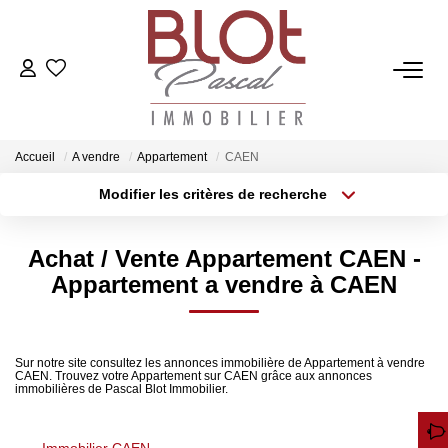
ACCUEIL
ACHETER
Accueil
A vendre
Appartement
CAEN
Modifier les critères de recherche
Localisation
Type de bien
ESTIMER
Localisation
Sélectionnez...
Achat / Vente Appartement CAEN -
Surface min
Budget max
VENDRE
Appartement a vendre à CAEN
Plus de critères
Créer une alerte
NOTRE AGENCE
Sur notre site consultez les annonces immobilière de Appartement à vendre
CAEN. Trouvez votre Appartement sur CAEN grâce aux annonces
Qui Sommes-Nous
immobilières de Pascal Blot Immobilier.
Notre Équipe