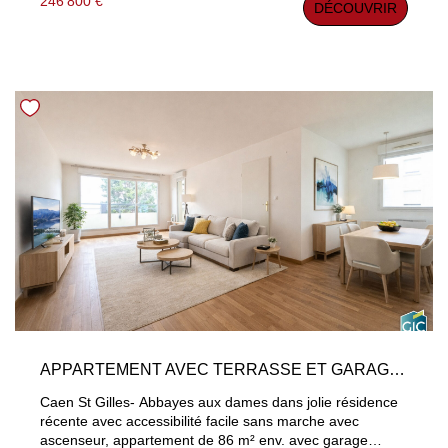
246 800 €
DÉCOUVRIR
Grenier d'environ 15m². Garage Les informations sur les
risques auxquels ce bien est exposé sont disponibles sur
le site Géorisques : www.georisques.gouv.fr
APPARTEMENT AVEC TERRASSE ET GARAGE CAEN 4 PIÈCE(S) 86 M2
Caen St Gilles- Abbayes aux dames dans jolie résidence
récente avec accessibilité facile sans marche avec
ascenseur, appartement de 86 m² env. avec garage