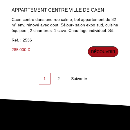
APPARTEMENT CENTRE VILLE DE CAEN
Caen centre dans une rue calme, bel appartement de 82
m² env. rénové avec gout. Séjour- salon expo sud, cuisine
équipée , 2 chambres. 1 cave. Chauffage individuel. Situé
au 1er tage dans une petite copropriété à proximité des
Ref. : 2536
commerces et du tram. (possibilité garage).
285 000 €
DÉCOUVRIR
1
2
Suivante