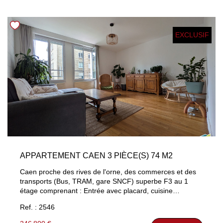
www.georisques.gouv.fr
EXCLUSIF
APPARTEMENT CAEN 3 PIÈCE(S) 74 M2
Caen proche des rives de l'orne, des commerces et des
transports (Bus, TRAM, gare SNCF) superbe F3 au 1
étage comprenant : Entrée avec placard, cuisine
aménagée équipée, beau séjour parqueté de plus de 20
Ref. : 2546
m² exposé Sud-Ouest, 2 belles chambres, salle d'eau,
WC séparé, Rangement. Chauffage individuel au gaz,