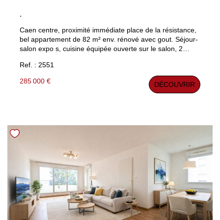
.
Caen centre, proximité immédiate place de la résistance,
bel appartement de 82 m² env. rénové avec gout. Séjour-
salon expo s, cuisine équipée ouverte sur le salon, 2
chambres. 1 cave. Chauffage individuel. (possibilité petit
Ref. : 2551
jardin ou parking).
285 000 €
DÉCOUVRIR