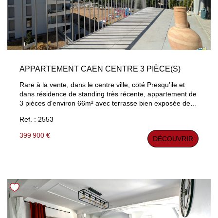
APPARTEMENT CAEN CENTRE 3 PIÈCE(S)
Rare à la vente, dans le centre ville, coté Presqu'ile et
dans résidence de standing très récente, appartement de
3 pièces d'environ 66m² avec terrasse bien exposée de
10 m² et vue dégagée. Entrée, séjour parqueté avec
Ref. : 2553
cuisine ouverte aménagée et équipée, 2 chambres, salle
d'eau, buanderie. Salle de gym dans la résidence, place
399 900 €
DÉCOUVRIR
de parking privée couverte. Mérite une visite