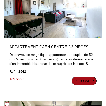
APPARTEMENT CAEN CENTRE 2/3 PIÈCES
Découvrez ce magnifique appartement en duplex de 52
m² Carrez (plus de 60 m² au sol), situé au dernier étage
d'un immeuble historique, juste auprès de la place St
Sauveur en plein coeur de Caen. Belle pièce principale,
Ref. : 2542
cuisine aménagée, chambre et bureau. Charme de
l'ancien. Belle parties commune. Coup de coeur
185 500 €
DÉCOUVRIR