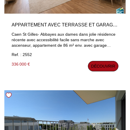
APPARTEMENT AVEC TERRASSE ET GARAGE CAEN 4 PIÈCE(S) 86 M2
Caen St Gilles- Abbayes aux dames dans jolie résidence
récente avec accessibilité facile sans marche avec
ascenseur, appartement de 86 m² env. avec garage
(possible 2 garages) comprenant une belle entrée, séjour
Ref. : 2552
salon de 36 m² avec terrasse , cuisine aménagée, 2
chambres, 2 sdb. Environnement calme. . Proxi
336 000 €
DÉCOUVRIR
commerces.