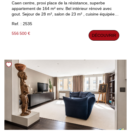
Caen centre, proxi place de la résistance, superbe
appartement de 164 m² env. Bel intérieur rénové avec
gout. Sejour de 28 m², salon de 23 m² , cuisine équipée, 4
chambres, 2 sdb. Jardin privatif et un garage. 2 caves.
Ref. : 2535
Chauffage individuel. Appartement pouvant être divisé en
deux f3/4 sans travaux (2 lots de copro) Mérite une visite.
556 500 €
DÉCOUVRIR