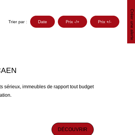
Créer une alerte
Trier par :
Date
Prix -/+
Prix +/-
CAEN
rieux, immeubles de rapport tout budget
ation.
DÉCOUVRIR