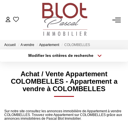
ACCUEIL
ACHETER
Accueil
A vendre
Appartement
COLOMBELLES
Modifier les critères de recherche
Localisation
Type de bien
ESTIMER
Localisation
Sélectionnez...
Achat / Vente Appartement
Surface min
Budget max
VENDRE
COLOMBELLES - Appartement a
vendre à COLOMBELLES
Plus de critères
Créer une alerte
NOTRE AGENCE
Qui Sommes-Nous
Sur notre site consultez les annonces immobilière de Appartement à vendre
COLOMBELLES. Trouvez votre Appartement sur COLOMBELLES grâce aux
annonces immobilières de Pascal Blot Immobilier.
Notre Équipe