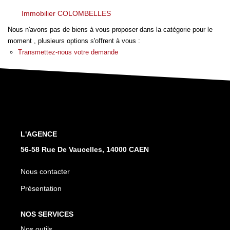
Nos Actualités
Immobilier COLOMBELLES
Nos Avis
Nous n'avons pas de biens à vous proposer dans la catégorie pour le
moment , plusieurs options s'offrent à vous :
Transmettez-nous votre demande
OUTILS DE CALCUL
Montant Des Frais De Notaire
Montant Des Mensualités
L'AGENCE
CONTACT
56-58 Rue De Vaucelles, 14000 CAEN
Nous contacter
Présentation
NOS SERVICES
Nos outils