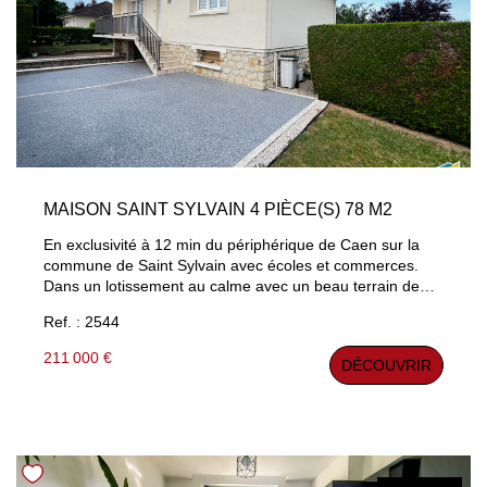
MAISON SAINT SYLVAIN 4 PIÈCE(S) 78 M2
En exclusivité à 12 min du périphérique de Caen sur la
commune de Saint Sylvain avec écoles et commerces.
Dans un lotissement au calme avec un beau terrain de
627 m² maison lumineuse d'environ 80 m² avec salle-
Ref. : 2544
salon de plus de 25 m², cuisine aménagée équipée, salle
d'eau avec douche italienne, 2 chambres avec placards,
211 000 €
DÉCOUVRIR
WC. Possibilité 3 ème chambre, . Sous-sol complet avec
porte motorisée, Grenier . Portails et volets roulants
électriques. Le DPE passerait en C avec l'installation
d'une pompe à chaleur. Les informations sur les risques
auxquels ce bien est exposé sont disponibles sur le site
Géorisques : www.georisques.gouv.fr