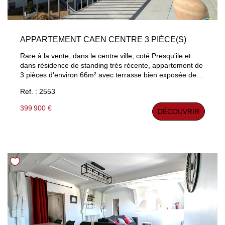
APPARTEMENT CAEN CENTRE 3 PIÈCE(S)
Rare à la vente, dans le centre ville, coté Presqu'ile et
dans résidence de standing très récente, appartement de
3 pièces d'environ 66m² avec terrasse bien exposée de
10 m² et vue dégagée. Entrée, séjour parqueté avec
Ref. : 2553
cuisine ouverte aménagée et équipée, 2 chambres, salle
d'eau, buanderie. Salle de gym dans la résidence, place
399 900 €
DÉCOUVRIR
de parking privée couverte. Mérite une visite