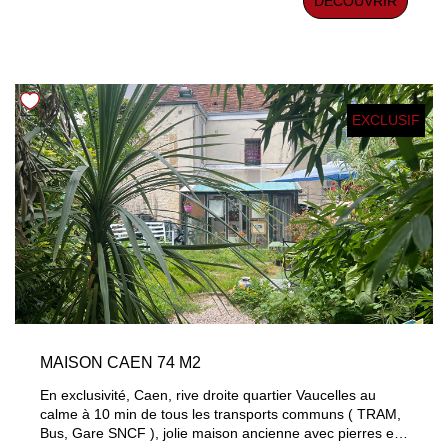
DÉCOUVRIR
Grenier d'environ 15m². Garage Les informations sur les
risques auxquels ce bien est exposé sont disponibles sur
le site Géorisques : www.georisques.gouv.fr
EXCLUSIF
MAISON CAEN 74 M2
En exclusivité, Caen, rive droite quartier Vaucelles au
calme à 10 min de tous les transports communs ( TRAM,
Bus, Gare SNCF ), jolie maison ancienne avec pierres et