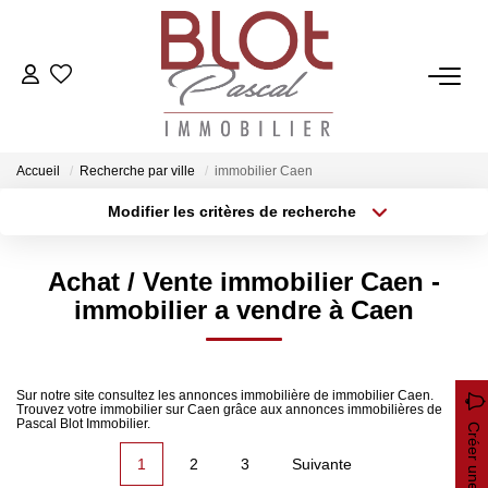
ACCUEIL
ACHETER
Accueil
Recherche par ville
immobilier Caen
Modifier les critères de recherche
Localisation
Type de bien
ESTIMER
Localisation
Sélectionnez...
Achat / Vente immobilier Caen -
Surface min
Budget max
VENDRE
immobilier a vendre à Caen
Plus de critères
Créer une alerte
NOTRE AGENCE
Sur notre site consultez les annonces immobilière de immobilier Caen.
Trouvez votre immobilier sur Caen grâce aux annonces immobilières de
Qui Sommes-Nous
Pascal Blot Immobilier.
Créer une alerte
Notre Équipe
1
2
3
Suivante