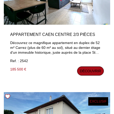
APPARTEMENT CAEN CENTRE 2/3 PIÈCES
Découvrez ce magnifique appartement en duplex de 52
m² Carrez (plus de 60 m² au sol), situé au dernier étage
d'un immeuble historique, juste auprès de la place St
Sauveur en plein coeur de Caen. Belle pièce principale,
Ref. : 2542
cuisine aménagée, chambre et bureau. Charme de
l'ancien. Belle parties commune. Coup de coeur
185 500 €
DÉCOUVRIR
EXCLUSIF