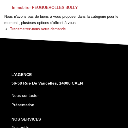
Nos Actualités
Immobilier FEUGUEROLLES BULLY
Nos Avis
Nous n'avons pas de biens à vous proposer dans la catégorie pour le
moment , plusieurs options s'offrent à vous :
Transmettez-nous votre demande
OUTILS DE CALCUL
Montant Des Frais De Notaire
Montant Des Mensualités
L'AGENCE
CONTACT
56-58 Rue De Vaucelles, 14000 CAEN
Nous contacter
Présentation
NOS SERVICES
Nos outils