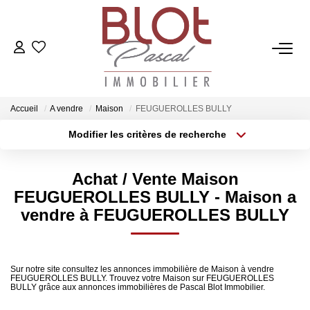
ACCUEIL
ACHETER
Accueil
A vendre
Maison
FEUGUEROLLES BULLY
Modifier les critères de recherche
Localisation
Type de bien
ESTIMER
Localisation
Sélectionnez...
Achat / Vente Maison
Surface min
Budget max
VENDRE
FEUGUEROLLES BULLY - Maison a
vendre à FEUGUEROLLES BULLY
Plus de critères
Créer une alerte
NOTRE AGENCE
Qui Sommes-Nous
Sur notre site consultez les annonces immobilière de Maison à vendre
FEUGUEROLLES BULLY. Trouvez votre Maison sur FEUGUEROLLES
BULLY grâce aux annonces immobilières de Pascal Blot Immobilier.
Notre Équipe