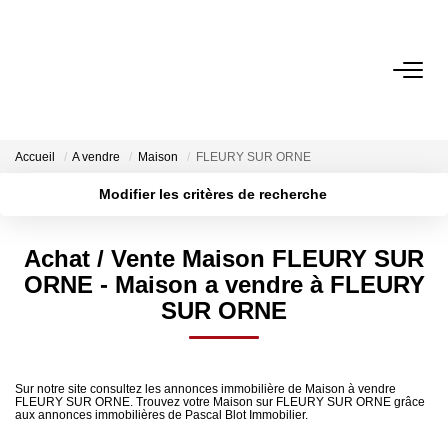
ACCUEIL
ACHETER
Accueil
A vendre
Maison
FLEURY SUR ORNE
Modifier les critères de recherche
ESTIMER
Localisation
Type de bien
Surface min
Budget max
Achat / Vente Maison FLEURY SUR
VENDRE
ORNE - Maison a vendre à FLEURY
Plus de critères
Créer une alerte
SUR ORNE
NOTRE AGENCE
Qui Sommes-Nous
Sur notre site consultez les annonces immobilière de Maison à vendre
FLEURY SUR ORNE. Trouvez votre Maison sur FLEURY SUR ORNE grâce
Notre Équipe
aux annonces immobilières de Pascal Blot Immobilier.
Nos Actualités