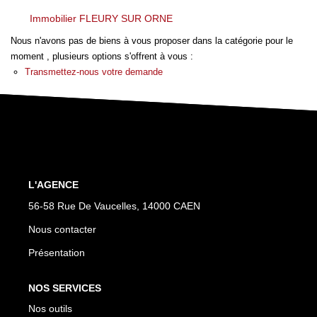
Immobilier FLEURY SUR ORNE
Nos Avis
Nous n'avons pas de biens à vous proposer dans la catégorie pour le
moment , plusieurs options s'offrent à vous :
Transmettez-nous votre demande
OUTILS DE CALCUL
Montant Des Frais De Notaire
Montant Des Mensualités
CONTACT
L'AGENCE
56-58 Rue De Vaucelles, 14000 CAEN
Nous contacter
Présentation
NOS SERVICES
Nos outils