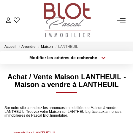
ACCUEIL
ACHETER
Accueil
A vendre
Maison
LANTHEUIL
Modifier les critères de recherche
Localisation
Type de bien
ESTIMER
Localisation
Sélectionnez...
Achat / Vente Maison LANTHEUIL -
Surface min
Budget max
VENDRE
Maison a vendre à LANTHEUIL
Plus de critères
Créer une alerte
NOTRE AGENCE
Sur notre site consultez les annonces immobilière de Maison à vendre
LANTHEUIL. Trouvez votre Maison sur LANTHEUIL grâce aux annonces
Qui Sommes-Nous
immobilières de Pascal Blot Immobilier.
Notre Équipe