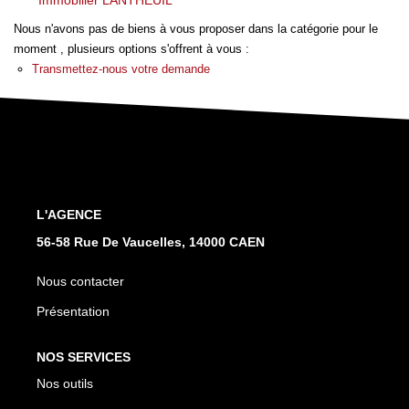
Immobilier LANTHEUIL
Nos Actualités
Nous n'avons pas de biens à vous proposer dans la catégorie pour le
Nos Avis
moment , plusieurs options s'offrent à vous :
Transmettez-nous votre demande
OUTILS DE CALCUL
Montant Des Frais De Notaire
Montant Des Mensualités
L'AGENCE
CONTACT
56-58 Rue De Vaucelles, 14000 CAEN
Nous contacter
Présentation
NOS SERVICES
Nos outils