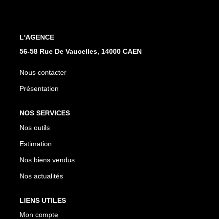
Nos Actualités
Nos Avis
L'AGENCE
56-58 Rue De Vaucelles, 14000 CAEN
OUTILS DE CALCUL
Nous contacter
Montant Des Frais De Notaire
Présentation
Montant Des Mensualités
NOS SERVICES
Nos outils
CONTACT
Estimation
Nos biens vendus
Nos actualités
LIENS UTILES
Mon compte