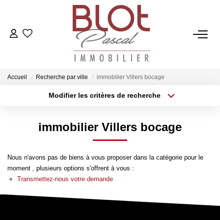
ACCUEIL
ACHETER
Accueil
Recherche par ville
immobilier Villers bocage
Modifier les critères de recherche
Localisation
Type de bien
ESTIMER
Localisation
Sélectionnez...
immobilier Villers bocage
Surface min
Budget max
VENDRE
Nous n'avons pas de biens à vous proposer dans la catégorie pour le
Plus de critères
Créer une alerte
NOTRE AGENCE
moment , plusieurs options s'offrent à vous :
Transmettez-nous votre demande
Qui Sommes-Nous
Notre Équipe