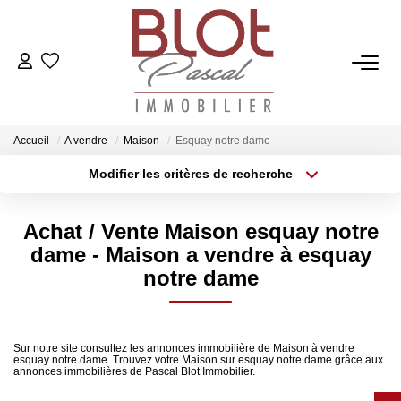
ACCUEIL
ACHETER
Accueil
A vendre
Maison
Esquay notre dame
Modifier les critères de recherche
ESTIMER
Localisation
Type de bien
Surface min
Budget max
Achat / Vente Maison esquay notre
VENDRE
dame - Maison a vendre à esquay
Plus de critères
Créer une alerte
notre dame
NOTRE AGENCE
Qui Sommes-Nous
Sur notre site consultez les annonces immobilière de Maison à vendre
esquay notre dame. Trouvez votre Maison sur esquay notre dame grâce aux
Notre Équipe
annonces immobilières de Pascal Blot Immobilier.
Nos Actualités