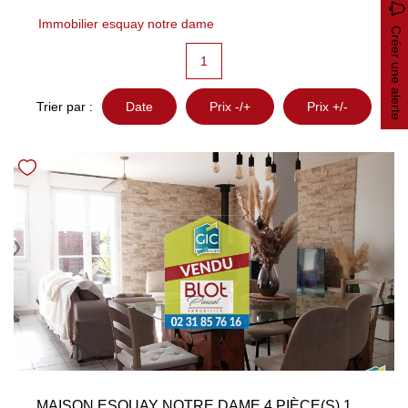
Immobilier esquay notre dame
Nos Avis
Créer une alerte
1
OUTILS DE CALCUL
Trier par :
Date
Prix -/+
Prix +/-
Montant Des Frais De Notaire
Montant Des Mensualités
CONTACT
MAISON ESQUAY NOTRE DAME 4 PIÈCE(S) 101 M2