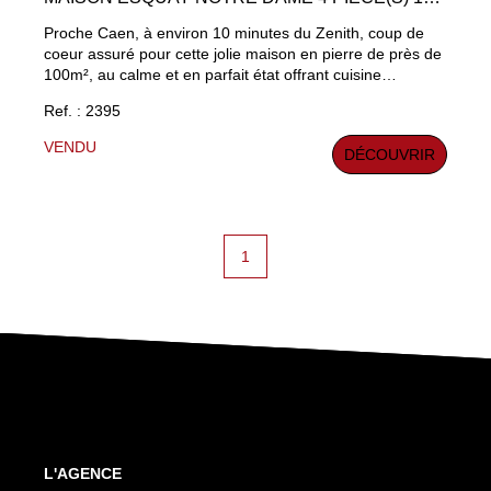
Proche Caen, à environ 10 minutes du Zenith, coup de
coeur assuré pour cette jolie maison en pierre de près de
100m², au calme et en parfait état offrant cuisine
aménagée et équipée ouverte sur séjour salon (plus de
Ref. : 2395
50m²) avec poêle à bois et accès direct au jardin
parfaitement exposé. A l'étage 3 chambres parquetées,
VENDU
DÉCOUVRIR
salle de bains. Grande cave/cellier et 2 places de parking.
Mérite une visite !
1
L'AGENCE